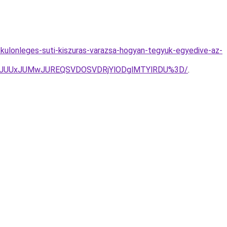
-kulonleges-suti-kiszuras-varazsa-hogyan-tegyuk-egyedive-az-
TJGJUUxJUMwJUREQSVDOSVDRjYlODglMTYlRDU%3D/
.