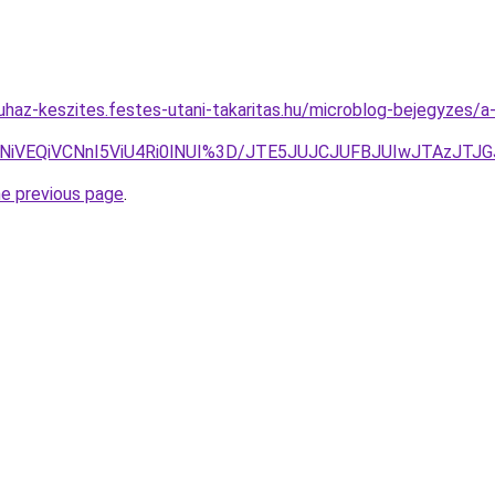
uhaz-keszites.festes-utani-takaritas.hu/microblog-bejegyzes/a
CVCNiVEQiVCNnI5ViU4Ri0lNUI%3D/JTE5JUJCJUFBJUIwJTAzJ
he previous page
.