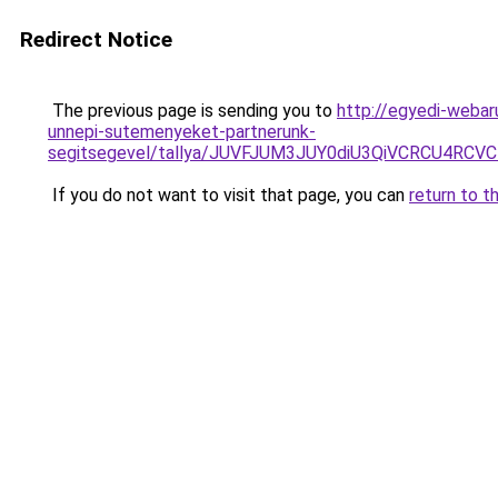
Redirect Notice
The previous page is sending you to
http://egyedi-webar
unnepi-sutemenyeket-partnerunk-
segitsegevel/tallya/JUVFJUM3JUY0diU3QiVCRCU4R
If you do not want to visit that page, you can
return to t