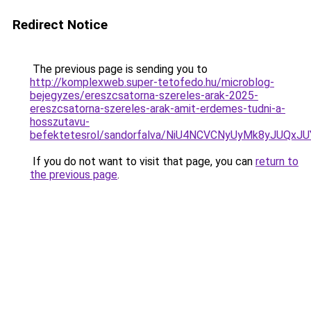
Redirect Notice
The previous page is sending you to
http://komplexweb.super-tetofedo.hu/microblog-
bejegyzes/ereszcsatorna-szereles-arak-2025-
ereszcsatorna-szereles-arak-amit-erdemes-tudni-a-
hosszutavu-
befektetesrol/sandorfalva/NiU4NCVCNyUyMk8yJU
If you do not want to visit that page, you can
return to
the previous page
.