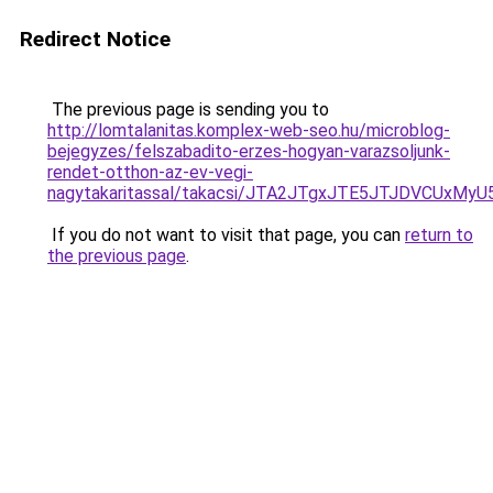
Redirect Notice
The previous page is sending you to
http://lomtalanitas.komplex-web-seo.hu/microblog-
bejegyzes/felszabadito-erzes-hogyan-varazsoljunk-
rendet-otthon-az-ev-vegi-
nagytakaritassal/takacsi/JTA2JTgxJTE5JTJDVCU
If you do not want to visit that page, you can
return to
the previous page
.