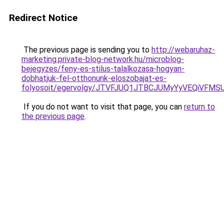
Redirect Notice
The previous page is sending you to
http://webaruhaz-
marketing.private-blog-network.hu/microblog-
bejegyzes/feny-es-stilus-talalkozasa-hogyan-
dobhatjuk-fel-otthonunk-eloszobajat-es-
folyosoit/egervolgy/JTVFJUQ1JTBCJUMyYyVEQiVF
If you do not want to visit that page, you can
return to
the previous page
.