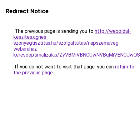
Redirect Notice
The previous page is sending you to
http://weboldal-
keszites.agnes-
szonyegtisztitas.hu/szolgaltatas/napszemuveg-
webaruhaz-
keresooptimalizalas/ZyVBMiVBNCUwNVBqMiVENCUw
If you do not want to visit that page, you can
return to
the previous page
.