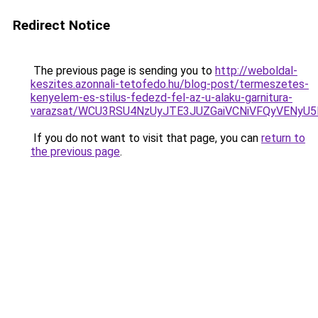
Redirect Notice
The previous page is sending you to
http://weboldal-
keszites.azonnali-tetofedo.hu/blog-post/termeszetes-
kenyelem-es-stilus-fedezd-fel-az-u-alaku-garnitura-
varazsat/WCU3RSU4NzUyJTE3JUZGaiVCNiVFQyVENyU5
If you do not want to visit that page, you can
return to
the previous page
.