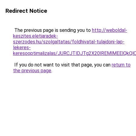
Redirect Notice
The previous page is sending you to
http://weboldal-
keszites.eletjaradek-
szerzodes.hu/szolgaltatas/foldhivatal-tulajdoni-lap-
lekeres-
keresooptimalizalas/JURCJTlDJTg2X20lREMlMEElQk
If you do not want to visit that page, you can
return to
the previous page
.