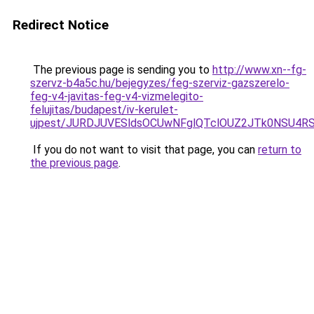
Redirect Notice
The previous page is sending you to
http://www.xn--fg-
szervz-b4a5c.hu/bejegyzes/feg-szerviz-gazszerelo-
feg-v4-javitas-feg-v4-vizmelegito-
felujitas/budapest/iv-kerulet-
ujpest/JURDJUVESldsOCUwNFglQTclOUZ2JTk0NSU4R
If you do not want to visit that page, you can
return to
the previous page
.