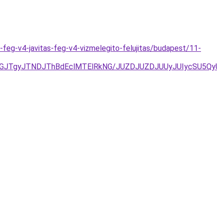
feg-v4-javitas-feg-v4-vizmelegito-felujitas/budapest/11-
GJTgyJTNDJThBdEclMTElRkNG/JUZDJUZDJUUyJUIycSU5Qy