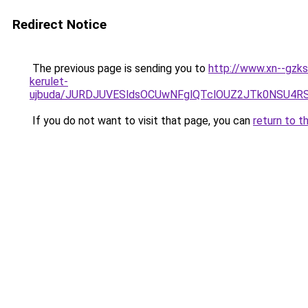
Redirect Notice
The previous page is sending you to
http://www.xn--gzks
kerulet-
ujbuda/JURDJUVESldsOCUwNFglQTclOUZ2JTk0NSU4
If you do not want to visit that page, you can
return to t