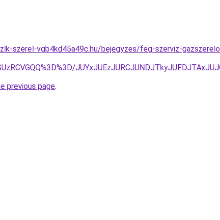
zlk-szerel-vgb4kd45a49c.hu/bejegyzes/feg-szerviz-gazszerelo-
RSUzRCVGQQ%3D%3D/JUYxJUEzJURCJUNDJTkyJUFDJTAxJUJ
he previous page
.