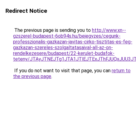
Redirect Notice
The previous page is sending you to
http://www.xn--
gzszerel-budapest-6ob94s.hu/bejegyzes/cegunk-
professzionalis-gazkazan-javitas-cirko-tisztitas-es-feg-
gazkazan-szereles-szolgaltatasaival-all-az-on-
rendelkezesere/budapest/22-kerulet-budafok-
teteny/JTAyJTNEJTg1JTA1JTlEJTExJThFJUQxJUU3
If you do not want to visit that page, you can
return to
the previous page
.