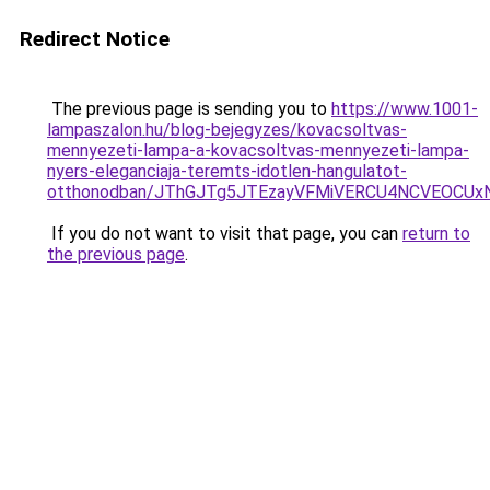
Redirect Notice
The previous page is sending you to
https://www.1001-
lampaszalon.hu/blog-bejegyzes/kovacsoltvas-
mennyezeti-lampa-a-kovacsoltvas-mennyezeti-lampa-
nyers-eleganciaja-teremts-idotlen-hangulatot-
otthonodban/JThGJTg5JTEzayVFMiVERCU4NCVEOCUx
If you do not want to visit that page, you can
return to
the previous page
.