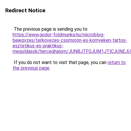
Redirect Notice
The previous page is sending you to
https://www.godor-foldmunka.hu/microblog-
bejegyzes/terkovezes-csomoron-es-kornyeken-tartos-
esztetikus-es-praktikus-
megoldasok/herceghalom/JUNBJTFGJUM1JTlCJUNE
If you do not want to visit that page, you can
return to
the previous page
.